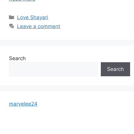
Categories
Love Shayari
Leave a comment
Search
Search
maryelee24